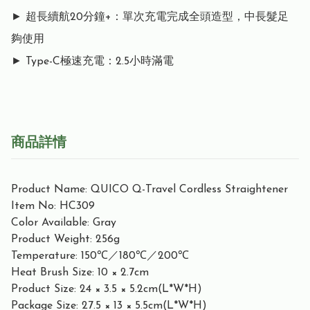
► 超長續航20分鐘+：單次充電完成全頭造型，中長髮足
夠使用

► Type-C極速充電：2.5小時滿電
商品詳情
Product Name: QUICO Q-Travel Cordless Straightener
Item No: HC309
Color Available: Gray
Product Weight: 256g
Temperature: 150℃／180℃／200℃
Heat Brush Size: 10 × 2.7cm
Product Size: 24 × 3.5 × 5.2cm(L*W*H)
Package Size: 27.5 × 13 × 5.5cm(L*W*H)