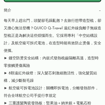
簡介
−
每天早上趕出門，頭髮卻毛躁亂翹？去旅行想帶造型梳，卻
又擔心無法登機？QUICO Q-Travel 遠紅外線負離子無線造
型梳正是為解決這些煩惱而生。它採用專利「中空結構設
計」及航空級可拆式電池，在造型時能有效防止燙傷，安全
便攜。

► 鏤空防燙安全結構：內嵌式發熱梳齒隔離高溫，造型時
零接觸燙傷風險

► 8顆遠紅外線燈：深入髮芯刺激細胞活性，強化髮質結
構，減少斷裂毛躁

► 航空級可拆電池設計：關機即拆電池，分離發熱部件，
符合全球航空公司手提行李規定

► 三重護髮陶瓷發熱板：堅果油＋納米銀＋電氣石粉
