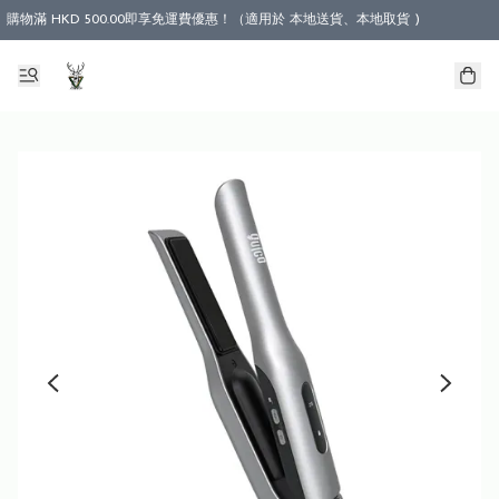
購物滿 HKD 500.00即享免運費優惠！（適用於 本地送貨、本地取貨 )