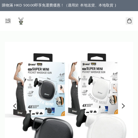
購物滿 HKD 500.00即享免運費優惠！（適用於 本地送貨、本地取貨 )