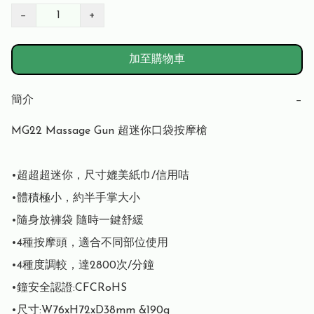
−
+
加至購物車
簡介
−
MG22 Massage Gun 超迷你口袋按摩槍

•超超超迷你，尺寸媲美紙巾/信用咭

•體積極小，約半手掌大小

•隨身放褲袋 隨時一鍵舒緩

•4種按摩頭，適合不同部位使用

•4種度調較，達2800次/分鐘

•鐘安全認證:CFCRoHS

•尺寸:W76xH72xD38mm &190g