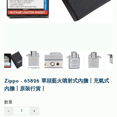
Zippo - 65826 單頭藍火噴射式內膽丨充氣式
內膽丨原裝行貨丨
數量
−
+