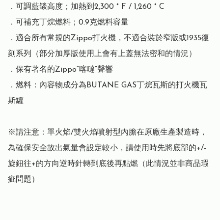
．可調藍燄高度；加熱到2,300 ° F / 1,260 ° C

．可補充丁烷燃料；0.9克燃料容量

．適合所有常規的Zippo打火機，不適合裝於窄版或1935復
刻系列（部分加厚版使用上會有上蓋無法密和的情況）

．保有著名的Zippo“喀噠”聲響

．燃料：內容物成分為BUTANE GAS丁烷瓦斯的打火機瓦
斯罐

※請注意：單火焰/雙火焰噴射型內膽在原廠生產製造時，
為確保安全故出氣量會設定較小，請使用時先將底部的+/-
旋鈕往+的方向逆時針轉到底後再點燃（此情況並非商品瑕
疵問題）
