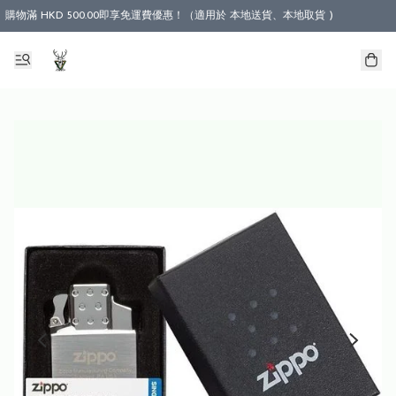
購物滿 HKD 500.00即享免運費優惠！（適用於 本地送貨、本地取貨 )