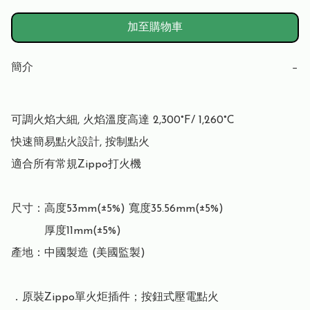
加至購物車
簡介
−
可調火焰大細, 火焰溫度高達 2,300°F/ 1,260°C

快速簡易點火設計, 按制點火

適合所有常規Zippo打火機

尺寸：高度53mm(±5%) 寬度35.56mm(±5%)

　　　厚度11mm(±5%)

產地：中國製造 (美國監製)

．原裝Zippo單火炬插件；按鈕式壓電點火
