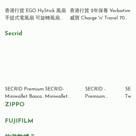
香港行貨 EGO HyStick 風扇
香港行貨 2年保養 Verbatim
手提式電風扇 可旋轉風扇
威寶 Charge 'n' Travel 70W
GF06
通用旅行轉插 (附USB-C可伸
縮充電線) 30184
Secrid
SECRID Premium
SECRID-
SECRID -
SECR
Miniwallet Basco
Miniwallet
Premium
Twinw
Cognac 尊尚系列
Hexagon Green 防
Slimwallet Dusk
Opti
ZIPPO
防盜銀包
盜銀包
Teal 尊尚系列防盜
Blu
銀包
FUJIFILM