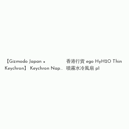
6000 Series 智能門鎖
17HWS 7000 series 手掌靜
DDL611LKPKB/00
脈智能門鎖
DDL720FCAKW/00
【Gizmodo Japan ×
香港行貨 ego HyH2O Thin
Keychron】 Keychron Nape
噴霧水冷風扇 p1
Pro Wireless Track Ball
Mouse 軌跡球滑鼠 | Tom’s
Hardware「Best of CES
2026 - Best Mouse」