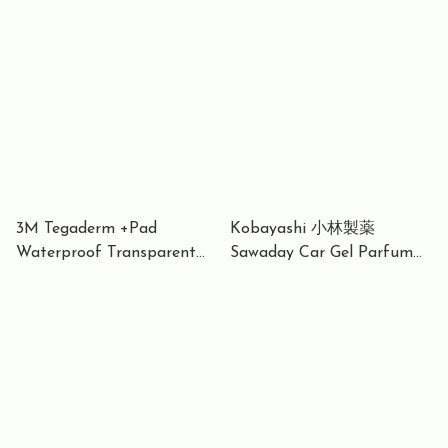
Sunscreen SPF 50+ 6oz
杯子蛋糕]Parakito 兒童款防
(177ml) 家庭裝 – 安全幼兒
蟲驅蚊手帶 Mosquito
礦物物理防曬霜 防水防汗 無
Repellent Wristband Kids
化學成分 適合嬰兒及全家使
用 美國製造
3M Tegaderm +Pad
Kobayashi 小林製薬
Waterproof Transparent
Sawaday Car Gel Parfum
Film Dressing 防水透明敷料
小林製藥車用芳香劑 110g
傷口貼 連不黏棉墊 3582 /
3586 / 3587 / 3590 / 3591