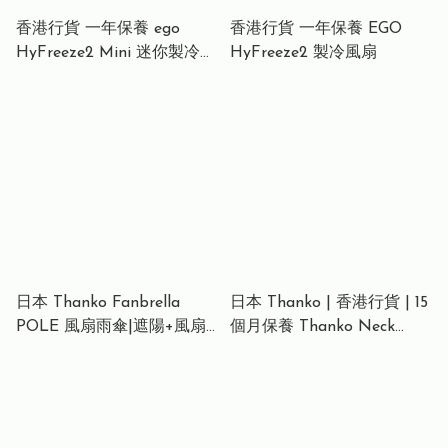
香港行貨 一年保養 ego
香港行貨 一年保養 EGO
HyFreeze2 Mini 迷你製冷風
HyFreeze2 製冷風扇
16小時長氣 / 1.6萬轉風壓 /
動態LED顯示 / 可調角度 /
無極調整風速
日本 Thanko Fanbrella
日本 Thanko | 香港行貨 | 15
POLE 風扇雨傘|遮陽+風扇|
個月保養 Thanko Neck
雙功能日傘
Cooler Pocket 2025 頸部冷
卻器