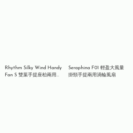
風手持渦輪扇 (130,000轉高
20000mAH PD 外置充電池
轉速 / 無級調速 / 鋁合金機
(價值 $398)
身 / 清潔吹塵神器) Fami
T28-PRO High-Speed
Turbo Fan (130,000 RPM /
Stepless Speed Control /
Aluminum Body / Multi-
Purpose Blower)
Rhythm Silky Wind Handy
Seraphina F01 輕盈大風量
Fan S 雙葉手提座枱兩用
掛頸手提兩用渦輪風扇
USB風扇