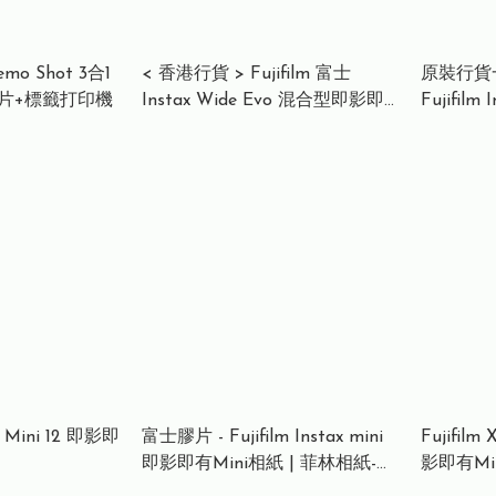
emo Shot 3合1
< 香港行貨 > Fujifilm 富士
原裝行貨
片+標籤打印機
Instax Wide Evo 混合型即影即
Fujifilm
有相機 黑色
影即有相
閃光燈)
 Mini 12 即影即
富士膠片 - Fujifilm Instax mini
Fujifilm 
即影即有Mini相紙 | 菲林相紙-
影即有Min
迪士尼 彼思 Pixar (10張貼紙和10
士尼鋼牙和大