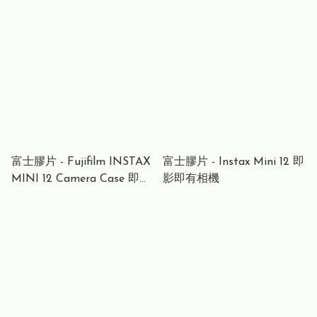
相紙-白邊相紙孖裝 [20S]
QUICKSNAP ACE 27
Simple Ace ISO400 35mm
彩色一次性即棄菲林相機 27
張 | 復古經典的造型 | 記錄
每個珍貴瞬間 |
富士膠片 - Fujifilm INSTAX
富士膠片 - Instax Mini 12 即
MINI 12 Camera Case 即影
影即有相機
即有相機專用保護套 - 白色