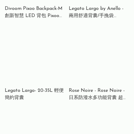
Divoom Pixoo Backpack-M
Legato Largo by Anello -
創新智慧 LED 背包 Pixoo
兩用舒適背囊/手挽袋
Backpack-M Innovative
backpacks 11L 尼龍 手提包
Smart LED Backpack
型 背囊 | 背包 | Burden free
Series water repellent tote-
type back
Legato Largo- 20-35L 輕便
Rose Noire - Rose Noire -
簡約背囊
日系防潑水多功能背囊 超柔
軟雙肩帶背包 輕便多間隔實
用性超強背囊 媽媽袋 電腦袋
背囊 超輕防潑水 男女通用