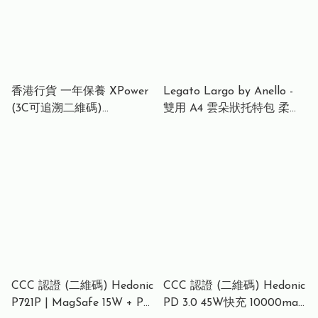
香港行貨 一年保養 XPower
Legato Largo by Anello -
(3C可追溯二維碼)
雙用 A4 雲朵狀托特包 柔軟
MagNetoPlus Q10 Pro鋁合
可水洗尼龍雙肩手提包 手拿
金10000mAh 45W PD3.0支
包 斜肩包
架內置線及數顯QI2磁吸移
動電源
CCC 認證 (二維碼) Hedonic
CCC 認證 (二維碼) Hedonic
P721P | MagSafe 15W + PD
PD 3.0 45W快充 10000mah