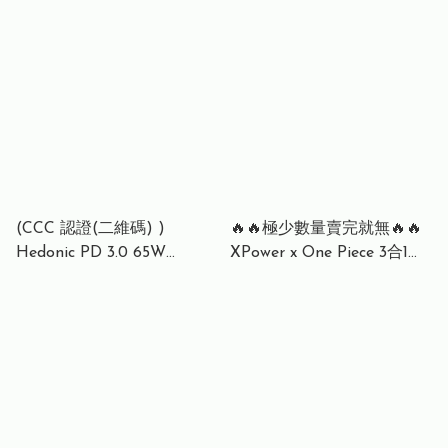
20W 10000mAh自帶線支架
星際 自帶線流動充電池 (附
行動電源 - 81079 - 黑色 |
嵌入式 Type-C 充電線)
81080 - 白色
81082 - 黑色 | 81083 - 白色
(CCC 認證(二維碼) )
🔥🔥極少數量賣完就無🔥🔥
Hedonic PD 3.0 65W
XPower x One Piece 3合1
Lightning & USB-C
10000mAh超薄數顯移動電
20,000mAh CCC & QR
源 3-in-1 10000mAh Ultra-
Code, C11 自帶線移動電源：
thin Digital Display Power
強悍電力，優雅隨行 81081
Bank 莫奇·D·路飛 Monkey
D. Luffy [G.E.A.R. 5TH] XP-
M10K-OLU / 波德卡斯·D·艾
斯 Portgas D. Ace XP-
M10K-OPO