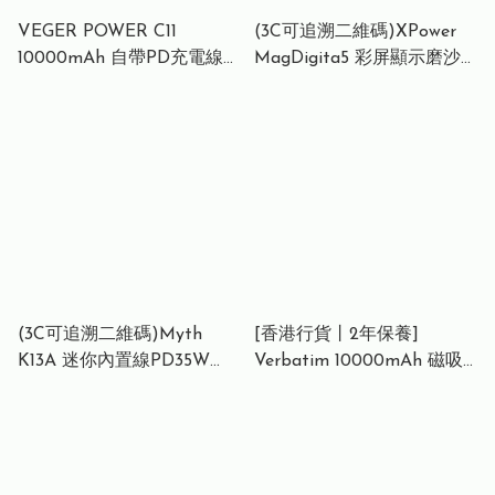
VEGER POWER C11
(3C可追溯二維碼)XPower
10000mAh 自帶PD充電線
MagDigita5 彩屏顯示磨沙
可攜式移動電源 powerbank
玻璃外殼 5000mAh
< Lightning + Type C >
PD3.0+QI2 磁吸移動電源
XP-MAGDIGITA5 CCC QR
Code XPower MagDigita5
Color Screen Display Power
Bank XP-MAGDIGITA5
(3C可追溯二維碼)Myth
[香港行貨丨2年保養]
K13A 迷你內置線PD35W
Verbatim 10000mAh 磁吸
10000mAh 移動電源 K13A-
無線流動充電池 (MCP-10)
35 (3C traceable QR code)
黑色｜32245｜3C CCC QR
Myth K13A Mini Power
Code 認證
Bank with Built-in Cable
PD35W 10000mAh K13A-35