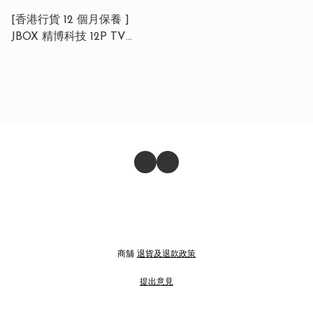
[香港行貨 12 個月保養 ]
JBOX 精博科技 12P TV
ANDROID BOX 12 代智能
語音 Android box | 網絡機
頂盒 | 下單即送 4K高清線x1
商舖
退貨及退款政策
提出意見