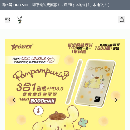
購物滿 HKD 500.00即享免運費優惠！（適用於 本地送貨、本地取貨 )