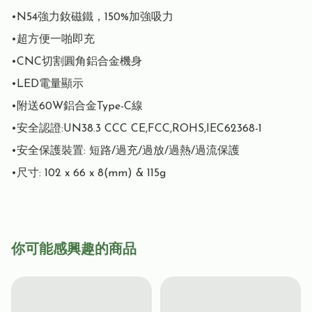
•N54強力釹磁鐵，150%加強吸力

•超方便一啪即充

•CNC切割圓角鋁合金機身

•LED電量顯示

•附送60W鋁合金Type-C線

•安全認證:UN38.3 CCC CE,FCC,ROHS,IEC62368-1

•安全保護裝置: 短路/過充/過放/過熱/過流保護

•尺寸: 102 x 66 x 8(mm) & 115g
你可能感興趣的商品