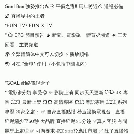
Goal Box 強勢推出💪🏻 平價之選‼️ 馬年將近🐴 送禮必備 
🎁 直播界中的王者 

*FUN TV/ FUN X TV

* 📺 EPG 節目預告 📡 新聞、電影🎬、 體育🏀頻道 ⏪ 三天
回看，主要頻道

🌍 全繁體简体中文可以切换 ⚡️ 播放順暢

🌏 可在 *全球* 使用（不包括中國境內）

*GOAL 網絡電視盒子

* 電影🎬分類 享受😋 ✨ 影院上演 同步天天更新 💥💥 4K 專
區 💥💥 最新上架 💥💥 高清專區 💥💥 粵語專區 💥💥 系列
專題 獨家之處： ✅ 自家直播點播 秒速設換電視台，直播
延遲縮少至30秒 大品牌 直播延遲3-5分鐘 ✅真人客服 有問
題馬上處理 ✅ 可向要求增加app於應用市場 ✅ 除了直播體