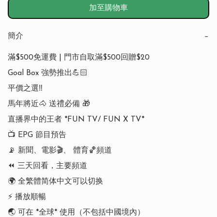
加至購物車
簡介
−
滿$500免運費 | 門市自取滿$500回贈$20

Goal Box 強勢推出💪🏻

平價之選‼️

馬年將近🐴 送禮必備 🎁

直播界中的王者 *FUN TV/ FUN X TV*

📺 EPG 節目預告

📡 新聞、電影🎬、 體育🏀頻道

⏪ 三天回看，主要頻道

🌍 全繁體简体中文可以切换

⚡️ 播放順暢

🌏 可在 *全球* 使用（不包括中國境內）
