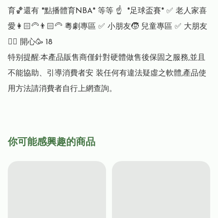
育🏀還有 *點播體育NBA* 等等 ☝️  *足球盃賽* ✅ 老人家喜
愛👩🏻‍🦳👨🏻‍🦳 粵劇專區 ✅ 小朋友🧒 兒童專區 ✅ 大朋友
👯‍♀️ 開心🥳 18

特别提醒:本產品販售商僅針對硬體做售後保固之服務,並且
不能協助、引導消費者安 装任何有違法疑虛之軟體,產品使
用方法請消費者自行上網查詢。
你可能感興趣的商品