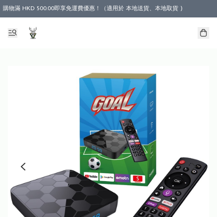
購物滿 HKD 500.00即享免運費優惠！（適用於 本地送貨、本地取貨 )