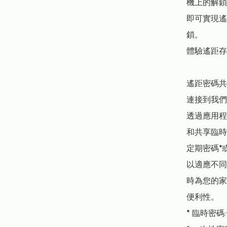
機上的解鎖
即可實現遙
鎖。

體驗遙距存
遙距密碼共
連接到我們
透過應用程
和共享臨時
定期密碼*或
以適應不同
時為您的家
便利性。

* 臨時密