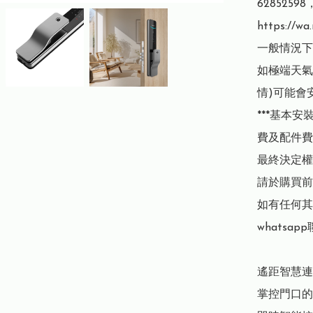
62852
https://wa
一般情況下
如極端天氣
情)可能會
***基本
費及配件費用
最終決定權
請於購買前
如有任何其
whatsap
遙距智慧連
掌控門口的