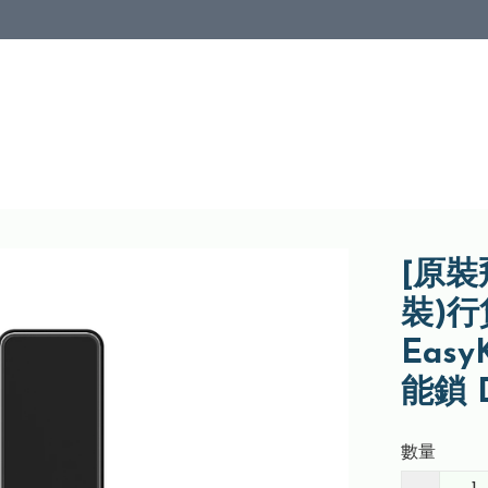
[原
裝)行貨
Eas
能鎖 
數量