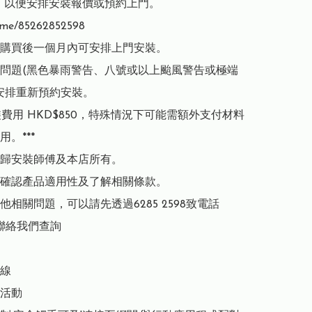
598，以便安排安裝報價或預約上門。
.me/85262852598

購買後一個月內可安排上門安裝。

問題(黑色暴雨警告、八號或以上颱風警告或極端
安排重新預約安裝。

安裝費用 HKD$850，特殊情況下可能需額外支付材料
。***

歸安裝師傅及本店所有。

確認產品適用性及了解相關條款。

他相關問題，可以請先透過6285 2598致電話
p聯絡我們查詢

線

活動
