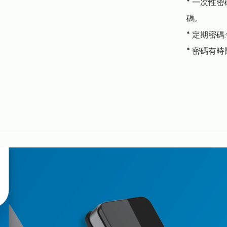
* 一次性
碼。

* 定期密
* 密碼有