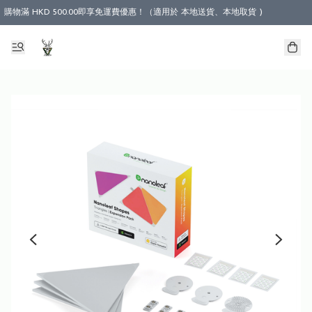
購物滿 HKD 500.00即享免運費優惠！（適用於 本地送貨、本地取貨 )