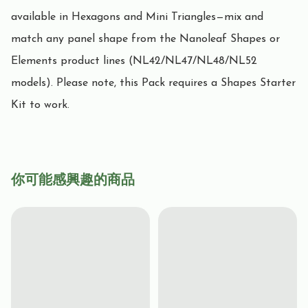
available in Hexagons and Mini Triangles—mix and 
match any panel shape from the Nanoleaf Shapes or 
Elements product lines (NL42/NL47/NL48/NL52 
models). Please note, this Pack requires a Shapes Starter 
Kit to work.
你可能感興趣的商品