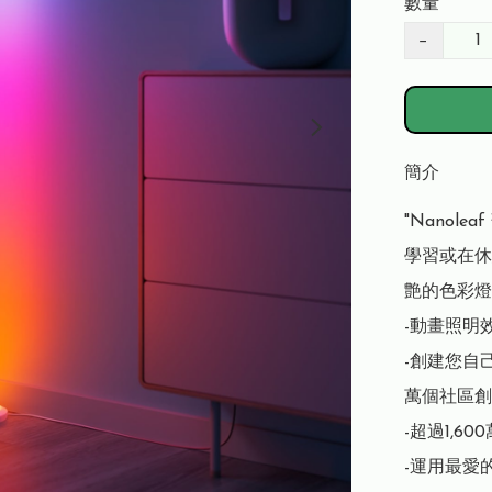
數量
−
簡介
"Nano
學習或在休
艶的色彩燈
-動畫照明效
-創建您自
萬個社區創
-超過1,60
-運用最愛