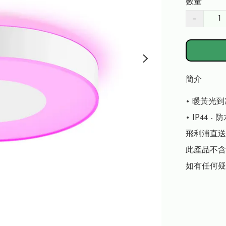
數量
−
簡介
• 暖黃光
• IP44 - 
飛利浦直送
此產品不含
如有任何疑問