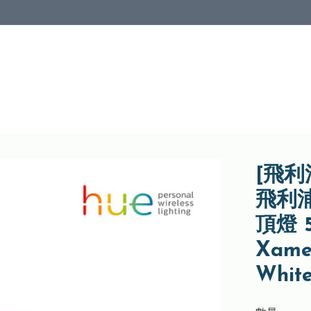
[飛利
飛利浦
頂燈 5
Xame
Whit