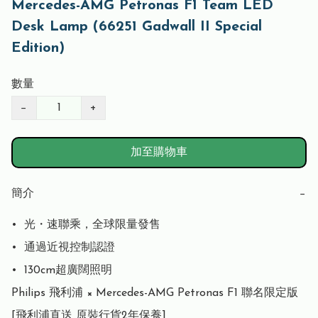
Mercedes-AMG Petronas F1 Team LED
Desk Lamp (66251 Gadwall II Special
Edition)
數量
−
+
加至購物車
簡介
−
•⁠  ⁠光・速聯乘，全球限量發售

•⁠  ⁠通過近視控制認證

•⁠  ⁠130cm超廣闊照明

Philips 飛利浦 × Mercedes-AMG Petronas F1 聯名限定版

[飛利浦直送 原裝行貨2年保養] 
