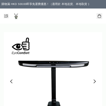
購物滿 HKD 500.00即享免運費優惠！（適用於 本地送貨、本地取貨 )