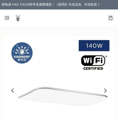
購物滿 HKD 500.00即享免運費優惠！（適用於 本地送貨、本地取貨 )