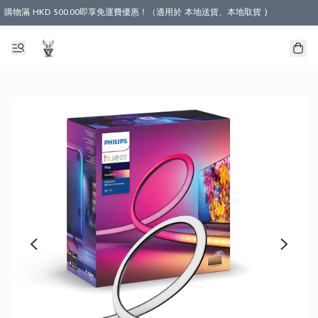
購物滿 HKD 500.00即享免運費優惠！（適用於 本地送貨、本地取貨 )