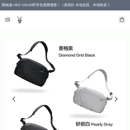
購物滿 HKD 500.00即享免運費優惠！（適用於 本地送貨、本地取貨 )