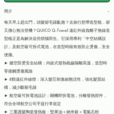
簡介
−
每天早上趕出門，頭髮卻毛躁亂翹？去旅行想帶造型梳，卻
又擔心無法登機？QUICO Q-Travel 遠紅外線負離子無線造
型梳正是為解決這些煩惱而生。它採用專利「中空結構設
計」及航空級可拆式電池，在造型時能有效防止燙傷，安全
便攜。

► 鏤空防燙安全結構：內嵌式發熱梳齒隔離高溫，造型時
零接觸燙傷風險

► 8顆遠紅外線燈：深入髮芯刺激細胞活性，強化髮質結
構，減少斷裂毛躁

► 航空級可拆電池設計：關機即拆電池，分離發熱部件，
符合全球航空公司手提行李規定

► 三重護髮陶瓷發熱板：堅果油＋納米銀＋電氣石粉
