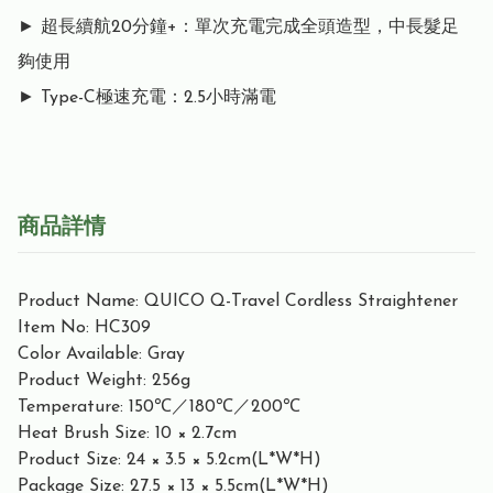
► 超長續航20分鐘+：單次充電完成全頭造型，中長髮足
夠使用

► Type-C極速充電：2.5小時滿電
商品詳情
Product Name: QUICO Q-Travel Cordless Straightener
Item No: HC309
Color Available: Gray
Product Weight: 256g
Temperature: 150℃／180℃／200℃
Heat Brush Size: 10 × 2.7cm
Product Size: 24 × 3.5 × 5.2cm(L*W*H)
Package Size: 27.5 × 13 × 5.5cm(L*W*H)