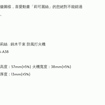
徽圖樣，喜愛動畫「莉可麗絲」的您絕對不能錯過
。

絲 : 錦木千束 防風打火機

A38

度：57mm(±5%) 火機寬度：38mm(±5%)

：13mm(±5%)  
