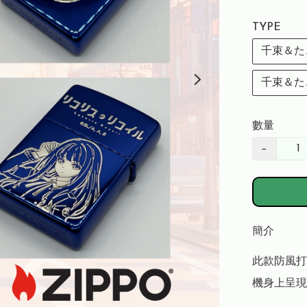
TYPE
千束＆た
千束＆た
數量
−
簡介
此款防風打
機身上呈現