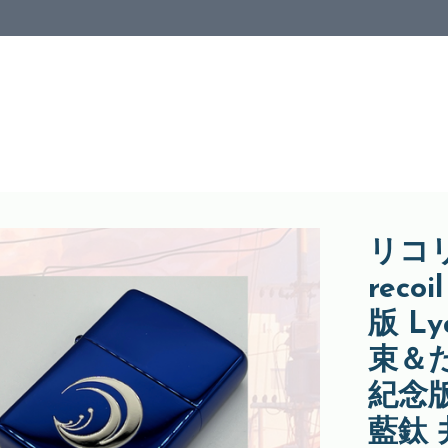
リコリ
reco
版 Ly
束＆
紀念版
藍鈦