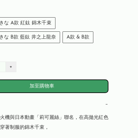
きな A款 紅鈦 錦木千束
きな B款 藍鈦 井之上龍奈
A款 & B款
+
加至購物車
−
火機與日本動畫「莉可麗絲」聯名，在高拋光紅色
穿著制服的錦木千束，
