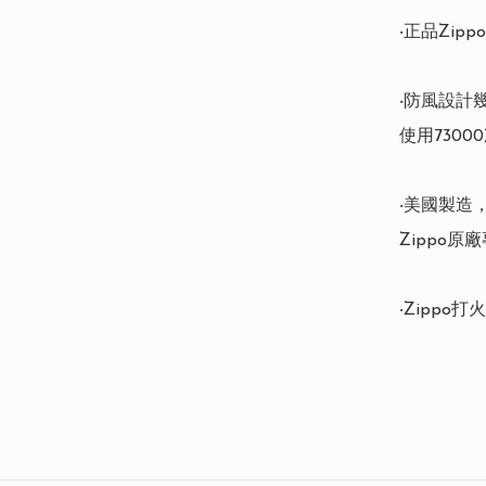
‧正品Zipp
‧防風設計
使用7300
‧美國製造
Zippo原
‧Zipp