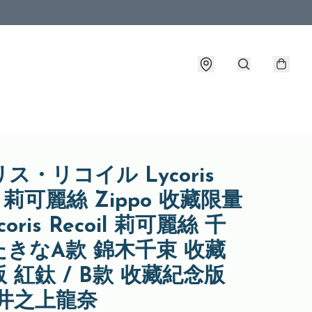
ス・リコイル Lycoris
il 莉可麗絲 Zippo 收藏限量
coris Recoil 莉可麗絲 千
たきなA款 錦木千束 收藏
 紅鈦 / B款 收藏紀念版
 井之上龍奈