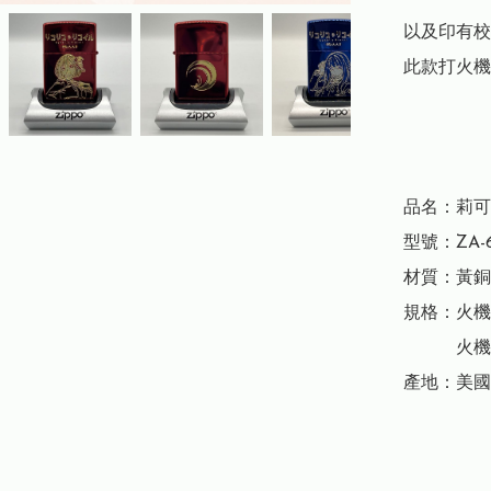
以及印有校
此款打火機
品名：莉可莉
型號：ZA-6-
材質：黃銅

規格：火機高
　　　火機厚度
產地：美國
