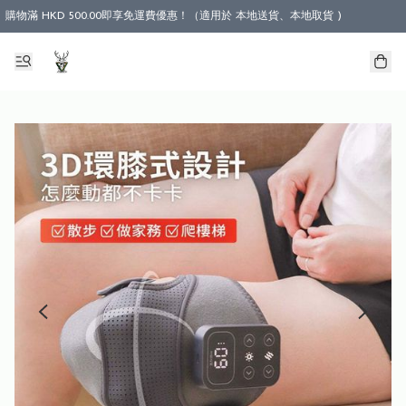
購物滿 HKD 500.00即享免運費優惠！（適用於 本地送貨、本地取貨 )