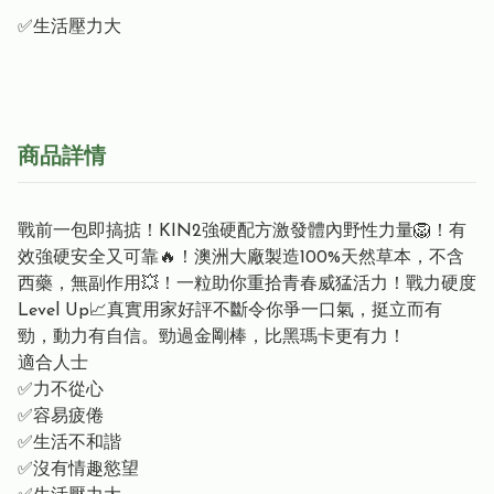
✅生活壓力大
商品詳情
戰前一包即搞掂！KIN2強硬配方激發體內野性力量🦁！有
效強硬安全又可靠🔥！澳洲大廠製造100%天然草本，不含
西藥，無副作用💥！一粒助你重拾青春威猛活力！戰力硬度
Level Up📈真實用家好評不斷令你爭一口氣，挺立而有
勁，動力有自信。勁過金剛棒，比黑瑪卡更有力！
適合人士
✅力不從心
✅容易疲倦
✅生活不和諧
✅沒有情趣慾望