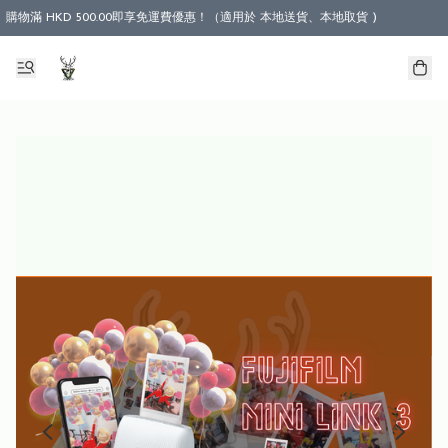
購物滿 HKD 500.00即享免運費優惠！（適用於 本地送貨、本地取貨 )