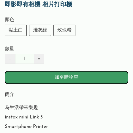
即影即有相機 相片打印機
顏色
黏土白
淺灰綠
玫瑰粉
數量
−
+
加至購物車
簡介
−
為生活帶來樂趣

instax mini Link 3

Smartphone Printer
