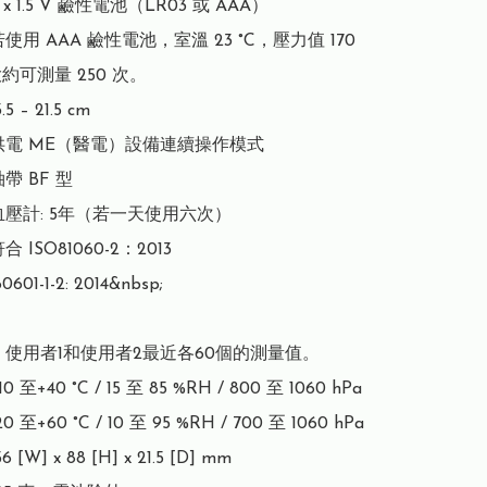
x 1.5 V 鹼性電池（LR03 或 AAA）

使用 AAA 鹼性電池，室溫 23 °C，壓力值 170 
約可測量 250 次。

 – 21.5 cm

供電 ME（醫電）設備連續操作模式

 BF 型

壓計: 5年（若一天使用六次）

ISO81060-2：2013

601-1-2: 2014&nbsp;

 使用者1和使用者2最近各60個的測量值。

至+40 °C / 15 至 85 %RH / 800 至 1060 hPa

至+60 °C / 10 至 95 %RH / 700 至 1060 hPa

[W] x 88 [H] x 21.5 [D] mm
