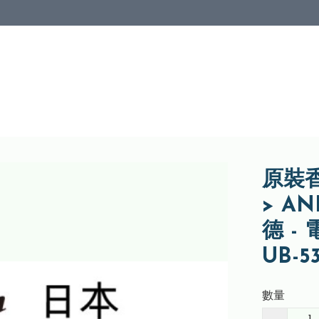
原裝香
> AN
德 -
UB-5
數量