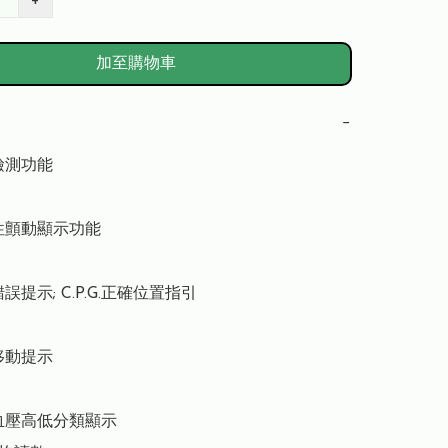
+
加至購物車
−
測功能

性顫動顯示功能

誤提示; C.P.G.正確位置指引

動提示

血壓高低分類顯示
