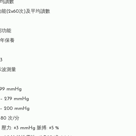
平均讀數

能(2x60次)及平均讀數

功能

5年保養



波測量

99 mmHg

– 279 mmHg

– 200 mmHg

180 次/分

力: ±3 mmHg 脈搏: ±5 %
