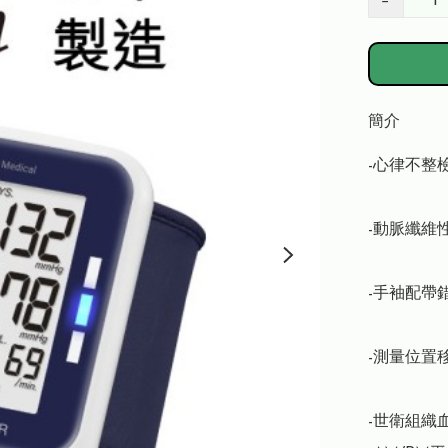
−
簡介
-心律不整檢
-動脈纖維
-手袖配帶錯
-測量位置移
-世衛組織