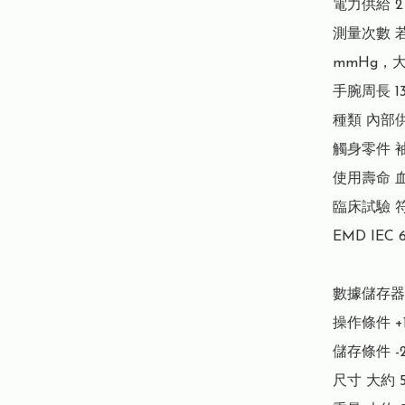
電力供給 2 
測量次數 若
mmHg，大
手腕周長 13.5
種類 內部
觸身零件 袖帶
使用壽命 血
臨床試驗 符合 
EMD IEC 60
數據儲存器
操作條件 +10 
儲存條件 -20 
尺寸 大約 56 