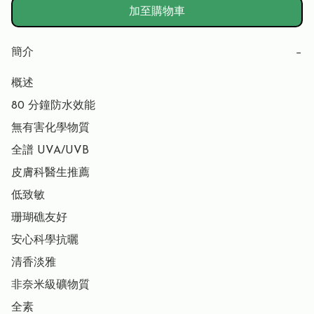
加至購物車
簡介
−
概述

80 分鐘防水效能

無有害化學物質

全譜 UVA/UVB

皮膚科醫生推薦

低致敏

珊瑚礁友好

安心科學抗曬

清香淡雅

非奈米級礦物質

全素
