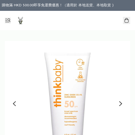
購物滿 HKD 500.00即享免運費優惠！（適用於 本地送貨、本地取貨 )