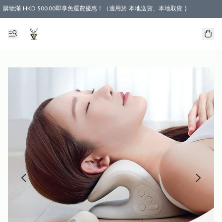
購物滿 HKD 500.00即享免運費優惠！（適用於 本地送貨、本地取貨 )