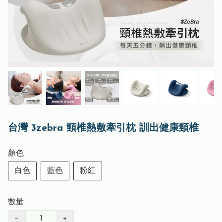
台灣 3zebra 頸椎熱敷牽引枕 訓出健康頸椎
顏色
白色
藍色
粉紅
數量
−
+