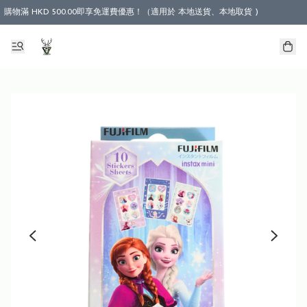
購物滿 HKD 500.00即享免運費優惠！（適用於 本地送貨、本地取貨 )