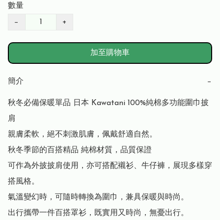
數量
−
+
加至購物車
簡介
−
秋冬必備保暖單品 日本 Kawatani 100%純棉多功能圍巾披
肩

親膚柔軟，絕不刺激肌膚，佩戴舒適自然。

秋冬季節的百搭精品 純棉材質，品質保證

可作為外披披肩使用，亦可搭配襯衫、牛仔褲，展現多樣穿
搭風格。

氣溫變幻時，可隨時轉換為圍巾，兼具保暖與時尚。

出行攜帶一件百搭罩衫，既實用又時尚，無憂出行。
