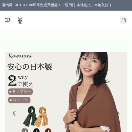
購物滿 HKD 500.00即享免運費優惠！（適用於 本地送貨、本地取貨 )