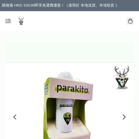
購物滿 HKD 500.00即享免運費優惠！（適用於 本地送貨、本地取貨 )