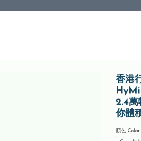
香港行
HyM
2.4
你體積
顏色 Color