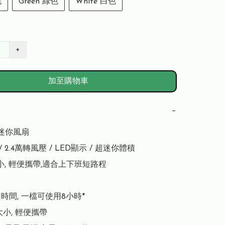
色
Green 綠色
White 白色
+
加至購物車
−
極迷你風扇

 2.4萬轉風壓 / LED顯示 / 超迷你體積

, 輕便攜帶,適合上下班短路程

用時間, 一檔可使用8小時*

大小, 輕便攜帶
