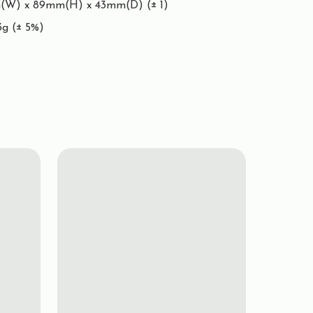
m(W) x 89mm(H) x 43mm(D) (± 1)

3g (± 5%)