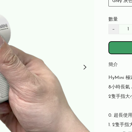
Grey 灰
數量
−
簡介
HyMini 
8小時長氣 /
2隻手指大小
0. 超長使
1. 2隻手指