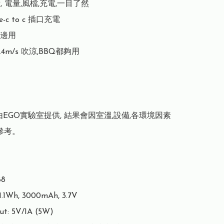
示, 電量,風檔,充電,一目了然

e-c to c 插口充電

邊用

 7.4m/s 吹涼,BBQ都夠用

由EGO實驗室提供, 結果會因室溫,設備,各環境因素
參考。

8

11.1Wh, 3000mAh, 3.7V

ut: 5V/1A (5W)
