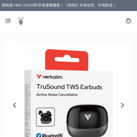
購物滿 HKD 500.00即享免運費優惠！（適用於 本地送貨、本地取貨 )