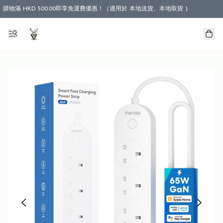
購物滿 HKD 500.00即享免運費優惠！（適用於 本地送貨、本地取貨 )