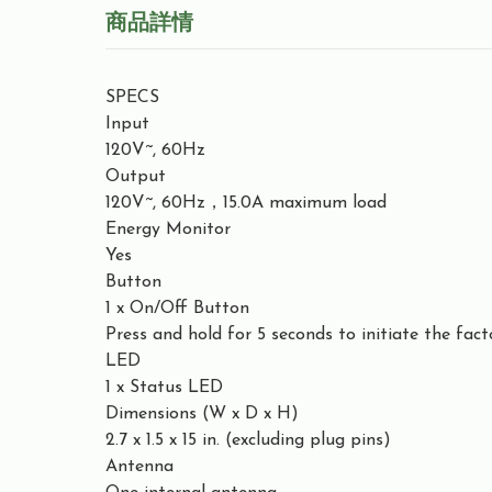
商品詳情
SPECS
Input
120V~, 60Hz
Output
120V~, 60Hz，15.0A maximum load
Energy Monitor
Yes
Button
1 x On/Off Button
Press and hold for 5 seconds to initiate the fact
LED
1 x Status LED
Dimensions (W x D x H)
2.7 x 1.5 x 15 in. (excluding plug pins)
Antenna