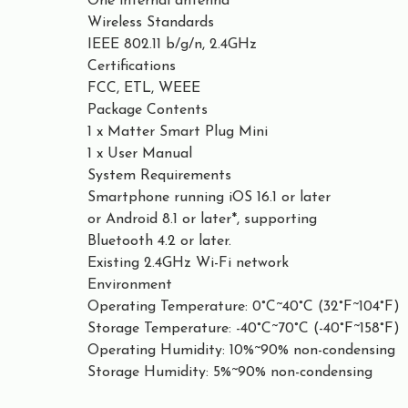
One internal antenna
Wireless Standards
IEEE 802.11 b/g/n, 2.4GHz
Certifications
FCC, ETL, WEEE
Package Contents
1 x Matter Smart Plug Mini
1 x User Manual
System Requirements
Smartphone running iOS 16.1 or later
or Android 8.1 or later*, supporting
Bluetooth 4.2 or later.
Existing 2.4GHz Wi-Fi network
Environment
Operating Temperature: 0°C~40°C (32°F~104°F)
Storage Temperature: -40°C~70°C (-40°F~158°F)
Operating Humidity: 10%~90%­ non-condensing
Storage Humidity: 5%~90%­ non-condensing