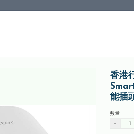
香港行
Smar
能插頭
數量
−