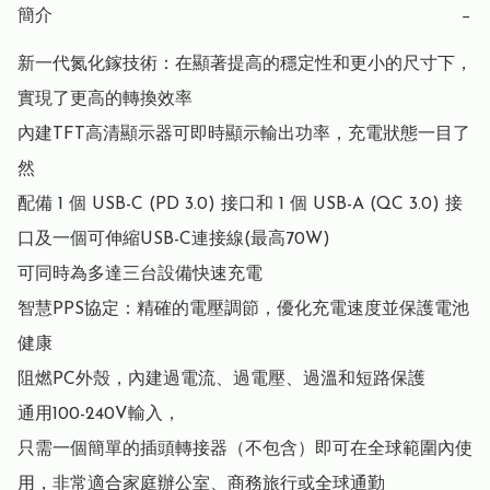
簡介
−
新一代氮化鎵技術：在顯著提高的穩定性和更小的尺寸下，
實現了更高的轉換效率

內建TFT高清顯示器可即時顯示輸出功率，充電狀態一目了
然

配備 1 個 USB-C (PD 3.0) 接口和 1 個 USB-A (QC 3.0) 接
口及一個可伸縮USB-C連接線(最高70W)

可同時為多達三台設備快速充電

智慧PPS協定：精確的電壓調節，優化充電速度並保護電池
健康

阻燃PC外殼，內建過電流、過電壓、過溫和短路保護

通用100-240V輸入，

只需一個簡單的插頭轉接器（不包含）即可在全球範圍內使
用，非常適合家庭辦公室、商務旅行或全球通勤
