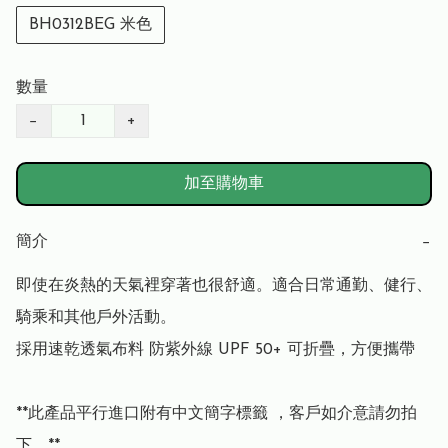
BH0312BEG 米色
數量
−
+
加至購物車
簡介
−
即使在炎熱的天氣裡穿著也很舒適。適合日常通勤、健行、
騎乘和其他戶外活動。

採用速乾透氣布料 防紫外線 UPF 50+ 可折疊，方便攜帶

**此產品平行進口附有中文簡字標籤 ，客戶如介意請勿拍
下。**
