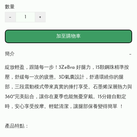
數量
−
+
加至購物車
簡介
−
綻放輕盈，跟隨每一步！3ZeBra 好腿力，15顆鋼珠精準按
壓，舒緩每一次的疲憊。3D氣囊設計，舒適環繞你的腿
部，三段震動模式帶來真實的捶打享受。石墨烯深層熱力與
360°完美貼合，讓你在夏季也能無憂穿戴。15分鐘自動定
時，安心享受按摩。輕鬆清潔，讓腿部保養變得簡單 ！

產品特點：
