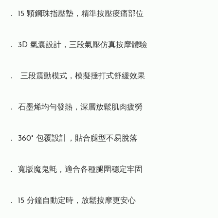
． 15 顆鋼珠指壓墊，精準按壓痠痛部位

． 3D 氣囊設計，三段氣壓仿真按摩體驗

．  三段震動模式，模擬捶打式舒緩效果

． 石墨烯均勻發熱，深層放鬆肌肉疲勞

． 360° 包覆設計，貼合腿型不易脫落

． 寬版魔鬼氈，適合各種腿圍穩定牢固

． 15 分鐘自動定時，放鬆按摩更安心
