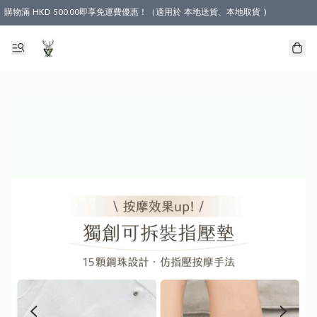
購物滿 HKD 500.00即享免運費優惠！（適用於 本地送貨、本地取貨 )