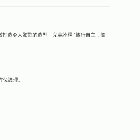
⽅輕鬆打造令⼈驚艷的造型，完美詮釋 “旅⾏⾃主，隨
全⽅位護理。