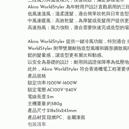
三段⾵⼒與溫度模式，快速⾼效，滿⾜多樣需求
Akiro WorldStyler 為年輕⽤戶設計直
低⾵速溫⾵：溫柔護髮，適合簡單吹乾與⽇常造型
中⾵速暖⾵：⾼效乾髮，為厚髮或⻑髮⽤戶提供更
⾼速熱⾵：⾵⼒強勁，適合需要快速完成造型的場
Akiro WorldStyler 提供⼀鍵冷⾵功能
WorldStyler 附帶雙層耐熱造型⾵嘴和
鬆的髮量感，讓造型更有層次和動感。
以安全為基礎的設計：耐⽤與認證保障專為低壓地
此外，Akiro WorldStyler 符合⾹港機電
產品規格
額定功率:1200W-1600W
額定電壓:AC100V~240V
電線長度:2m
主機重量:約580g
產品尺寸:218x51x243mm
產品材質:阻燃PC、金屬漆面
包裝清單: