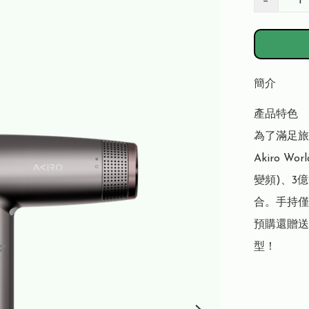
−
簡介
產品特色

為了滿足旅遊
Akiro W
變頻)、3
合。手持僅
預購還贈送
型！