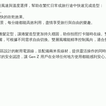
觀易⽤的三段⾵速與溫度選擇，幫助在繁忙⽇常或旅⾏途中快速完成造型：
。
快的吹乾效果。
景，每分鐘都能⾼效利⽤，盡情享受旅⾏與⾃由的樂趣。
，特別適合 捲髮定型，讓捲髮造型更加持久穩固，助你拍照打卡隨時在線
圓形擴散⾵嘴，可根據不同需求⾃由切換。雙層⾵嘴能精準控制⾵向，
區設計的耐⽤電源線，並配備兩⽶⻑線材，提供靈活操作的同時
⼯程署要求的安全認證，讓 Gen Z ⽤戶在全球任何地⽅使⽤都能感到安