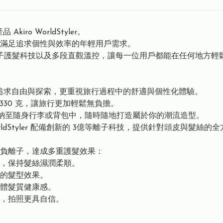
kiro WorldStyler。
滿⾜追求個性與效率的年輕⽤戶需求。
性、3億等離⼦護髮科技以及多段直觀溫控，讓每⼀位⽤戶都能在任何地
 不僅追求⾃由與探索，更重視旅⾏過程中的舒適與個性化體驗。
淨重僅 330 克，讓旅⾏更加輕鬆無負擔。
可以輕鬆收納⾄隨⾝⾏李或背包中，隨時隨地打造屬於你的潮流造型。
rldStyler 配備創新的 3億等離⼦科技，提供針對頭⽪與髮絲的
負離⼦，達成多重護髮效果：
，保持髮絲濕潤柔順。
的髮型效果。
體髮質健康感。
，拍照更具⾃信。