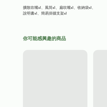
擴散吹嘴x1、風筒x1、扁吹嘴x1、收納袋x1、
說明書x1、簡易掛牆支架x1
你可能感興趣的商品