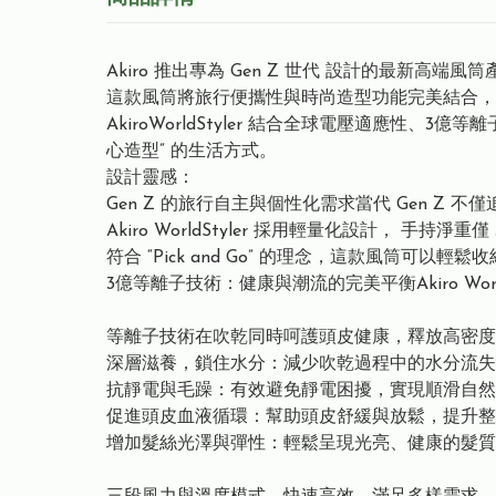
Akiro 推出專為 Gen Z 世代 設計的最新⾼端⾵筒產品 A
這款⾵筒將旅⾏便攜性與時尚造型功能完美結合，
AkiroWorldStyler 結合全球電壓適應
⼼造型” 的⽣活⽅式。
設計靈感：
Gen Z 的旅⾏⾃主與個性化需求當代 Gen Z
Akiro WorldStyler 採⽤輕量化設計， ⼿持
符合 “Pick and Go” 的理念，這款⾵筒
3億等離⼦技術：健康與潮流的完美平衡Akiro Wo
等離⼦技術在吹乾同時呵護頭⽪健康，釋放⾼密度
深層滋養，鎖住⽔分：減少吹乾過程中的⽔分流失
抗靜電與⽑躁：有效避免靜電困擾，實現順滑⾃然
促進頭⽪⾎液循環：幫助頭⽪舒緩與放鬆，提升整
增加髮絲光澤與彈性：輕鬆呈現光亮、健康的髮質