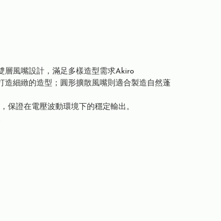
。雙層⾵嘴設計，滿⾜多樣造型需求Akiro
適合打造細緻的造型；圓形擴散⾵嘴則適合製造⾃然蓬
，保證在電壓波動環境下的穩定輸出。
⼼。