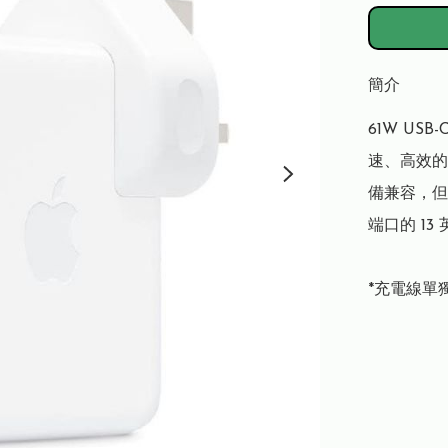
簡介
61W U
速、高效的
備兼容，但 Ap
端口的 13
*充電線單