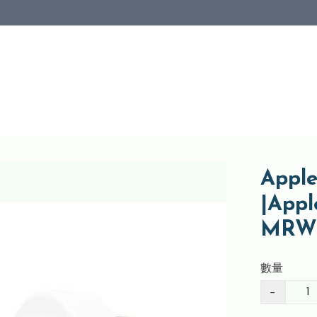
Appl
|App
MRW
數量
−