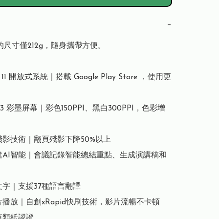
−
的尺寸僅212g，隨身攜帶方便。

id 11 開放式系統｜搭載 Google Play Store ，使用更
ido 3 彩墨屏幕｜彩色150PPI、黑白300PPI，色彩增
清殘影技術｜翻頁殘影下降50%以上

內建AI智能｜會議記錄智能總結重點、生成演講稿和
文字｜支援37種語言翻譯

片播放｜自創xRapid快刷技術，影片流暢不卡頓

萊茵類紙認證