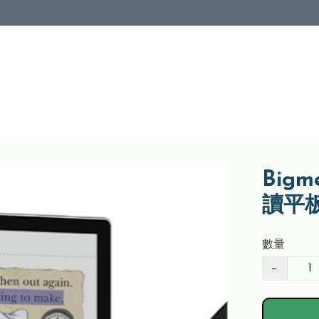
Big
讀平板
數量
−