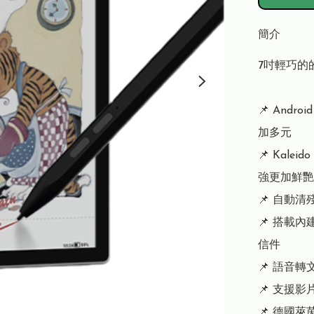
簡介
7吋輕巧的
📌 Andro
加多元

📌 Kale
強更加鮮艷

📌 自動
📌 搭載
信件

📌 語音轉
📌 支援影
📌 德國