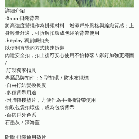
詳細介紹
-8mm 掛繩背帶
將高強度營繩作為掛繩材料，增添戶外風格與編織質感；上
身輕量舒適，可拆解扣環成包袋的背帶使用
-bitplay 獨創瞬扣夾
以便利直覺的方式快速拆裝
內建安全扣，扣上後可安心使用不怕掉落 \ 鉚釘加強更穩固
/
-訂製獨家扣具
專屬品牌扣件：S 型扣環 / 防水布織標
-自由打結變換長度
-多種背帶用途
-附贈轉接墊片，方便作為手機機背帶使用
扣取包袋扣環後，成為包袋背帶
-百搭戶外色系
石墨灰 / 深海藍
附贈 掛繩通用墊片