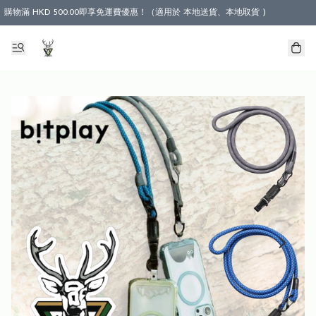
購物滿 HKD 500.00即享免運費優惠！（適用於 本地送貨、本地取貨 )