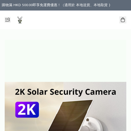
購物滿 HKD 500.00即享免運費優惠！（適用於 本地送貨、本地取貨 )