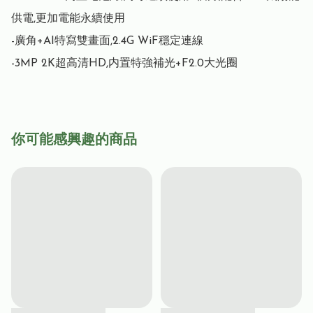
供電,更加電能永續使用

-廣角+AI特寫雙畫面,2.4G WiF穩定連線

-3MP 2K超高清HD,内置特強補光+F2.0大光圈
你可能感興趣的商品