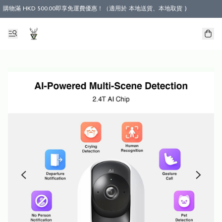
購物滿 HKD 500.00即享免運費優惠！（適用於 本地送貨、本地取貨 )