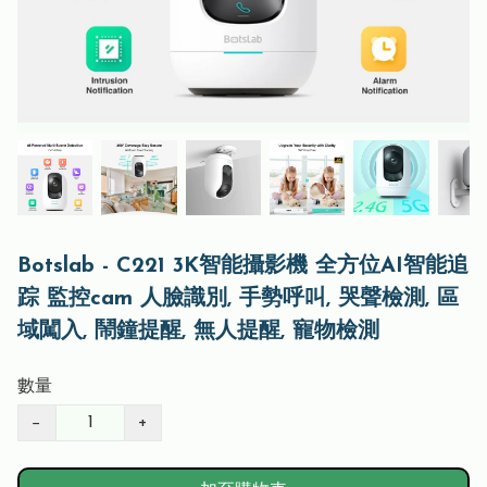
Botslab - C221 3K智能攝影機 全方位AI智能追
踪 監控cam 人臉識別, 手勢呼叫, 哭聲檢測, 區
域闖入, 鬧鐘提醒, 無人提醒, 寵物檢測
數量
−
+