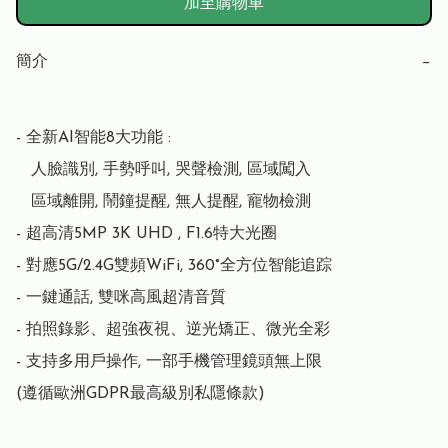
加至購物車
簡介
−
- 全新AI智能8大功能 : 

   人臉識別, 手勢呼叫, 哭聲檢測, 區域闖入

   區域離開, 鬧鐘提醒, 無人提醒, 寵物檢測

- 超高清5MP 3K UHD , F1.6特大光圈

- 對應5G/2.4G雙頻WiFi, 360°全方位智能追踪

- 一鍵通話, 雙咪高風超清音質 

- 拍照錄影、超強夜視、逆光矯正、微光全彩

- 支持多用戶操作, 一部手機管理鏡頭無上限

(遵循歐洲GDPR最高級別私隱條款)