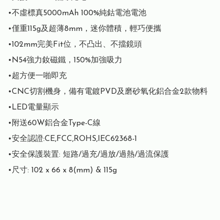
•不虛標真5000mAh 100%純鈷電池電池

•僅重115g及超薄8mm，迷你體積，輕巧便攜

•102mm完美Fit位，不凸出、不擋鏡頭

•N54強力釹磁鐵，150%加強吸力

•超方便一啪即充

•CNC切割機身，備有電鍍PVD及磨砂氧化鋁合金2款物料

•LED電量顯示

•附送60W鋁合金Type-C線

•安全認證:CE,FCC,ROHS,IEC62368-1

•安全保護裝置: 短路/過充/過放/過熱/過流保護

•尺寸: 102 x 66 x 8(mm) & 115g