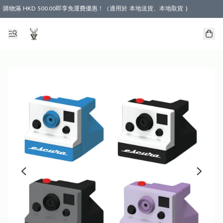
購物滿 HKD 500.00即享免運費優惠！（適用於 本地送貨、本地取貨 )