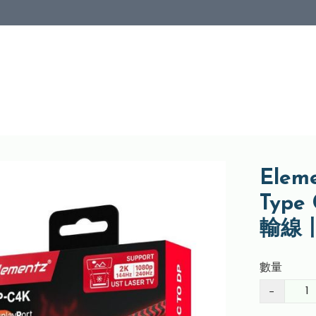
Elem
Type
輸線丨
數量
−