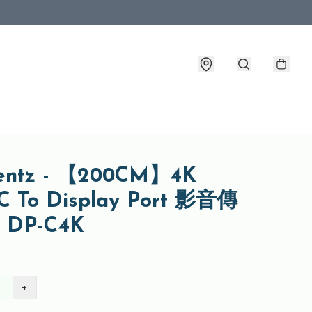
entz - 【200CM】4K
 C To Display Port 影音傳
DP-C4K
+